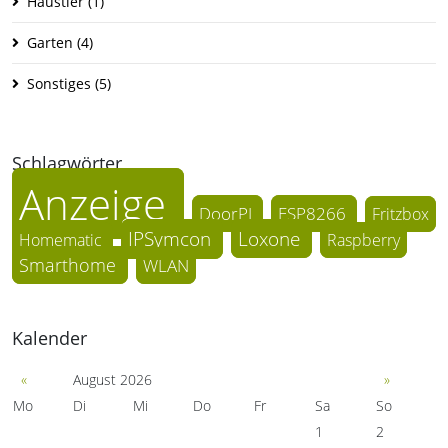
Haustier
(1)
Garten
(4)
Sonstiges
(5)
Schlagwörter
Anzeige
DoorPI
ESP8266
Fritzbox
IPSymcon
Loxone
Homematic
Raspberry
Smarthome
WLAN
Kalender
«
August 2026
»
Mo
Di
Mi
Do
Fr
Sa
So
1
2